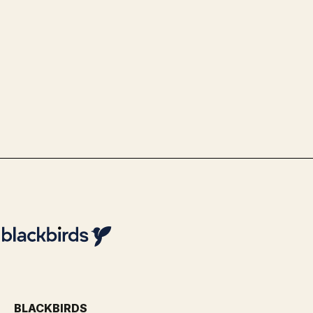
Government & Public Services
Use Case Politie - Optimalisatie
identiteitsvaststelling via
biometrie
By
Team Blackbirds
BLACKBIRDS