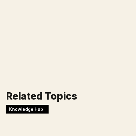
Klaar voor jouw nieuwe
uitdaging?
Werken bij Blackbirds
Related Topics
Knowledge Hub