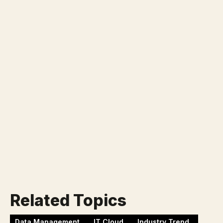
Klaar voor jouw nieuwe
uitdaging?
Werken bij Blackbirds
Related Topics
Data Management
IT Cloud
Industry Trend